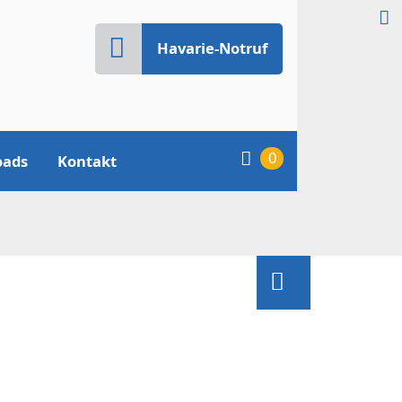
Havarie-Notruf
0
oads
Kontakt