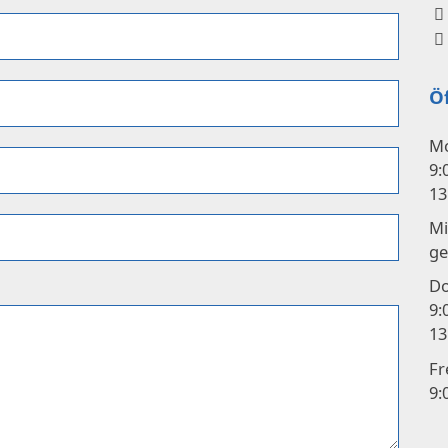
Ö
Mo
9:
13
Mi
ge
Do
9:
13
Fr
9: