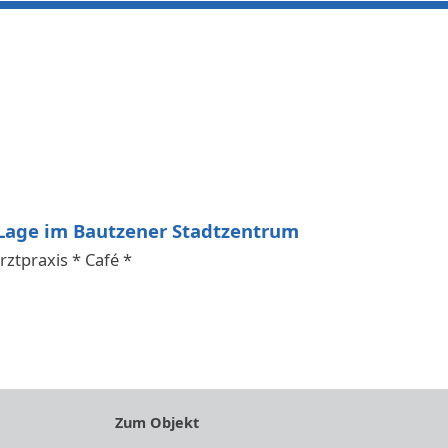
-Lage im Bautzener Stadtzentrum
Arztpraxis * Café *
Zum Objekt